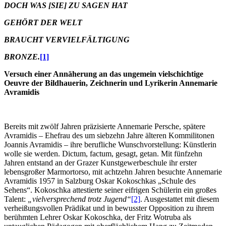
DOCH WAS [SIE] ZU SAGEN HAT
GEHÖRT DER WELT
BRAUCHT VERVIELFÄLTIGUNG
BRONZE.
[1]
Versuch einer Annäherung an das ungemein vielschichtige
Oeuvre der Bildhauerin, Zeichnerin und Lyrikerin Annemarie
Avramidis
Bereits mit zwölf Jahren präzisierte Annemarie Persche, spätere
Avramidis – Ehefrau des um siebzehn Jahre älteren Kommilitonen
Joannis Avramidis – ihre berufliche Wunschvorstellung: Künstlerin
wolle sie werden. Dictum, factum, gesagt, getan. Mit fünfzehn
Jahren entstand an der Grazer Kunstgewerbeschule ihr erster
lebensgroßer Marmortorso, mit achtzehn Jahren besuchte Annemarie
Avramidis 1957 in Salzburg Oskar Kokoschkas „Schule des
Sehens“. Kokoschka attestierte seiner eifrigen Schülerin ein großes
Talent:
„vielversprechend trotz Jugend“
[2]
. Ausgestattet mit diesem
verheißungsvollen Prädikat und in bewusster Opposition zu ihrem
berühmten Lehrer Oskar Kokoschka, der Fritz Wotruba als