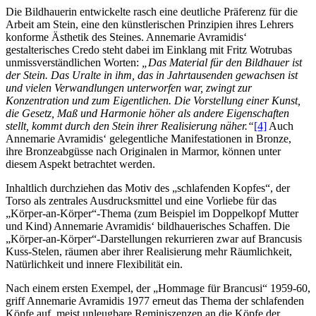
Die Bildhauerin entwickelte rasch eine deutliche Präferenz für die
Arbeit am Stein, eine den künstlerischen Prinzipien ihres Lehrers
konforme Ästhetik des Steines. Annemarie Avramidis‘
gestalterisches Credo steht dabei im Einklang mit Fritz Wotrubas
unmissverständlichen Worten:
„Das Material für den Bildhauer ist
der Stein. Das Uralte in ihm, das in Jahrtausenden gewachsen ist
und vielen Verwandlungen unterworfen war, zwingt zur
Konzentration und zum Eigentlichen. Die Vorstellung einer Kunst,
die Gesetz, Maß und Harmonie höher als andere Eigenschaften
stellt, kommt durch den Stein ihrer Realisierung näher.“
[4]
Auch
Annemarie Avramidis‘ gelegentliche Manifestationen in Bronze,
ihre Bronzeabgüsse nach Originalen in Marmor, können unter
diesem Aspekt betrachtet werden.
Inhaltlich durchziehen das Motiv des „schlafenden Kopfes“, der
Torso als zentrales Ausdrucksmittel und eine Vorliebe für das
„Körper-an-Körper“-Thema (zum Beispiel im Doppelkopf Mutter
und Kind) Annemarie Avramidis‘ bildhauerisches Schaffen. Die
„Körper-an-Körper“-Darstellungen rekurrieren zwar auf Brancusis
Kuss-Stelen, räumen aber ihrer Realisierung mehr Räumlichkeit,
Natürlichkeit und innere Flexibilität ein.
Nach einem ersten Exempel, der „Hommage für Brancusi“ 1959-60,
griff Annemarie Avramidis 1977 erneut das Thema der schlafenden
Köpfe auf, meist unleugbare Reminiszenzen an die Köpfe der