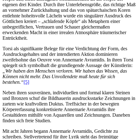
eigenen drei Kinder. Durch ihre Unterlebensgröße, das richtige Maß
an vornehmer Zurückhaltung und das von spätarchaischen Koren
entlehnte hoheitsvolle Lächeln wurde ein singulärer Ausdruck des
Göttlichen kreiert – „schlafende Köpfe“ als Metaphern einer
unbegreiflichen, Vertrauen und Schauer gleichermaßen
erweckenden Macht in einer irrealen Atmosphäre träumerischer
Entrücktheit.
Torsi als signifikante Belege für eine Verdichtung der Form, des
Ausdrucksgehaltes und der intendierten Aktion dominieren
zweifelsohne das Oeuvre von Annemarie Avramidis. In ihren Torsi
spiegelt sich symbolhaft die grundlegende Aussage der Künstlerin:
„Wir haben den Menschen verloren. Wir haben das Wissen, das
Können nicht mehr. Das Unvollendete muß heute für sich
bestehen.“
[5]
Neben ihren souveränen, individuellen und formal klaren Steinen
und Bronzen schuf die Bildhauerin ausdrucksstarke Zeichnungen in
zartem wie kraftvollem Duktus. Treffsicher in der bewegten
Körpererfassung konkretisierte Annemarie Avramidis ihre
Gestaltideen mithilfe von Aquarellen und Zeichnungen. Daneben
finden sich freie Studien.
Mit acht Jahren begann Annemarie Avramidis, Gedichte zu
schreiben. Stellvertretend für ihre Lyrik steht das freimütige