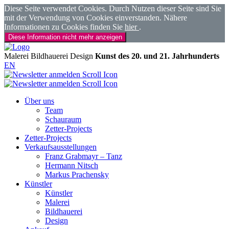
Diese Seite verwendet Cookies. Durch Nutzen dieser Seite sind Sie
mit der Verwendung von Cookies einverstanden. Nähere
Informationen zu Cookies finden Sie
hier
.
Diese Information nicht mehr anzeigen
Malerei
Bildhauerei
Design
Kunst des 20. und 21. Jahrhunderts
EN
Über uns
Team
Schauraum
Zetter-Projects
Zetter-Projects
Verkaufsausstellungen
Franz Grabmayr – Tanz
Hermann Nitsch
Markus Prachensky
Künstler
Künstler
Malerei
Bildhauerei
Design