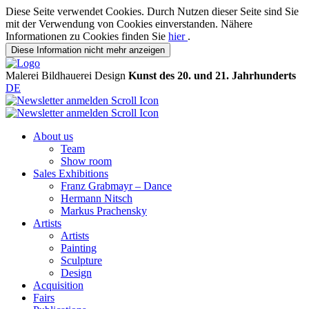
Diese Seite verwendet Cookies. Durch Nutzen dieser Seite sind Sie
mit der Verwendung von Cookies einverstanden. Nähere
Informationen zu Cookies finden Sie
hier
.
Diese Information nicht mehr anzeigen
Malerei
Bildhauerei
Design
Kunst des 20. und 21. Jahrhunderts
DE
About us
Team
Show room
Sales Exhibitions
Franz Grabmayr – Dance
Hermann Nitsch
Markus Prachensky
Artists
Artists
Painting
Sculpture
Design
Acquisition
Fairs