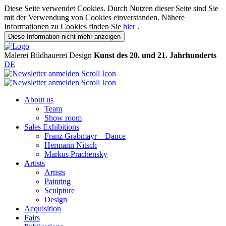
Diese Seite verwendet Cookies. Durch Nutzen dieser Seite sind Sie
mit der Verwendung von Cookies einverstanden. Nähere
Informationen zu Cookies finden Sie
hier
.
Diese Information nicht mehr anzeigen
Malerei
Bildhauerei
Design
Kunst des 20. und 21. Jahrhunderts
DE
About us
Team
Show room
Sales Exhibitions
Franz Grabmayr – Dance
Hermann Nitsch
Markus Prachensky
Artists
Artists
Painting
Sculpture
Design
Acquisition
Fairs