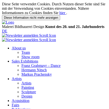
Diese Seite verwendet Cookies. Durch Nutzen dieser Seite sind Sie
mit der Verwendung von Cookies einverstanden. Nähere
Informationen zu Cookies finden Sie
hier
.
Diese Information nicht mehr anzeigen
Malerei
Bildhauerei
Design
Kunst des 20. und 21. Jahrhunderts
DE
About us
Team
Show room
Sales Exhibitions
Franz Grabmayr – Dance
Hermann Nitsch
Markus Prachensky
Artists
Artists
Painting
Sculpture
Design
Acquisition
Fairs