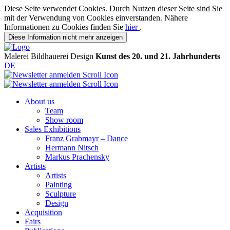
Diese Seite verwendet Cookies. Durch Nutzen dieser Seite sind Sie
mit der Verwendung von Cookies einverstanden. Nähere
Informationen zu Cookies finden Sie
hier
.
Diese Information nicht mehr anzeigen
Malerei
Bildhauerei
Design
Kunst des 20. und 21. Jahrhunderts
DE
About us
Team
Show room
Sales Exhibitions
Franz Grabmayr – Dance
Hermann Nitsch
Markus Prachensky
Artists
Artists
Painting
Sculpture
Design
Acquisition
Fairs