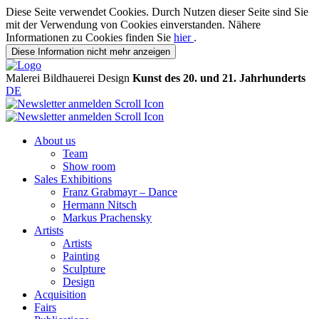
Diese Seite verwendet Cookies. Durch Nutzen dieser Seite sind Sie
mit der Verwendung von Cookies einverstanden. Nähere
Informationen zu Cookies finden Sie
hier
.
Diese Information nicht mehr anzeigen
Malerei
Bildhauerei
Design
Kunst des 20. und 21. Jahrhunderts
DE
About us
Team
Show room
Sales Exhibitions
Franz Grabmayr – Dance
Hermann Nitsch
Markus Prachensky
Artists
Artists
Painting
Sculpture
Design
Acquisition
Fairs