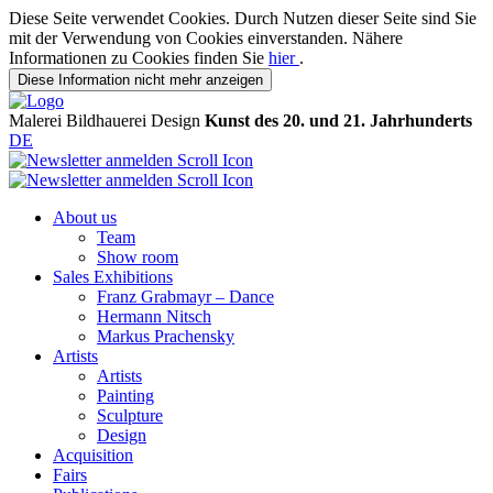
Diese Seite verwendet Cookies. Durch Nutzen dieser Seite sind Sie
mit der Verwendung von Cookies einverstanden. Nähere
Informationen zu Cookies finden Sie
hier
.
Diese Information nicht mehr anzeigen
Malerei
Bildhauerei
Design
Kunst des 20. und 21. Jahrhunderts
DE
About us
Team
Show room
Sales Exhibitions
Franz Grabmayr – Dance
Hermann Nitsch
Markus Prachensky
Artists
Artists
Painting
Sculpture
Design
Acquisition
Fairs