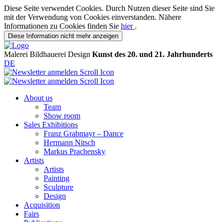
Diese Seite verwendet Cookies. Durch Nutzen dieser Seite sind Sie
mit der Verwendung von Cookies einverstanden. Nähere
Informationen zu Cookies finden Sie
hier
.
Diese Information nicht mehr anzeigen
Malerei
Bildhauerei
Design
Kunst des 20. und 21. Jahrhunderts
DE
About us
Team
Show room
Sales Exhibitions
Franz Grabmayr – Dance
Hermann Nitsch
Markus Prachensky
Artists
Artists
Painting
Sculpture
Design
Acquisition
Fairs