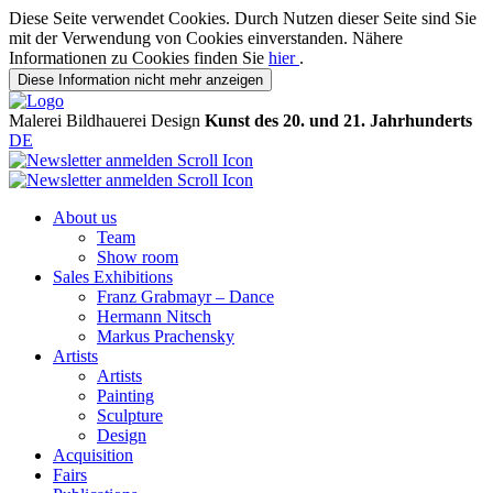
Diese Seite verwendet Cookies. Durch Nutzen dieser Seite sind Sie
mit der Verwendung von Cookies einverstanden. Nähere
Informationen zu Cookies finden Sie
hier
.
Diese Information nicht mehr anzeigen
Malerei
Bildhauerei
Design
Kunst des 20. und 21. Jahrhunderts
DE
About us
Team
Show room
Sales Exhibitions
Franz Grabmayr – Dance
Hermann Nitsch
Markus Prachensky
Artists
Artists
Painting
Sculpture
Design
Acquisition
Fairs