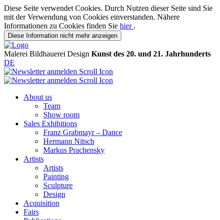
Diese Seite verwendet Cookies. Durch Nutzen dieser Seite sind Sie
mit der Verwendung von Cookies einverstanden. Nähere
Informationen zu Cookies finden Sie
hier
.
Diese Information nicht mehr anzeigen
Malerei
Bildhauerei
Design
Kunst des 20. und 21. Jahrhunderts
DE
About us
Team
Show room
Sales Exhibitions
Franz Grabmayr – Dance
Hermann Nitsch
Markus Prachensky
Artists
Artists
Painting
Sculpture
Design
Acquisition
Fairs