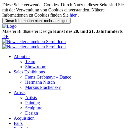
Diese Seite verwendet Cookies. Durch Nutzen dieser Seite sind Sie
mit der Verwendung von Cookies einverstanden. Nähere
Informationen zu Cookies finden Sie
hier
.
Diese Information nicht mehr anzeigen
Malerei
Bildhauerei
Design
Kunst des 20. und 21. Jahrhunderts
DE
About us
Team
Show room
Sales Exhibitions
Franz Grabmayr – Dance
Hermann Nitsch
Markus Prachensky
Artists
Artists
Painting
Sculpture
Design
Acquisition
Fairs