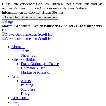
Diese Seite verwendet Cookies. Durch Nutzen dieser Seite sind Sie
mit der Verwendung von Cookies einverstanden. Nähere
Informationen zu Cookies finden Sie
hier
.
Diese Information nicht mehr anzeigen
Malerei
Bildhauerei
Design
Kunst des 20. und 21. Jahrhunderts
DE
About us
Team
Show room
Sales Exhibitions
Franz Grabmayr – Dance
Hermann Nitsch
Markus Prachensky
Artists
Artists
Painting
Sculpture
Design
Acquisition
Fairs