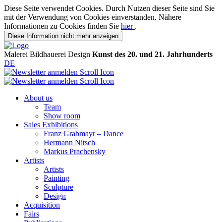
Diese Seite verwendet Cookies. Durch Nutzen dieser Seite sind Sie
mit der Verwendung von Cookies einverstanden. Nähere
Informationen zu Cookies finden Sie
hier
.
Diese Information nicht mehr anzeigen
Malerei
Bildhauerei
Design
Kunst des 20. und 21. Jahrhunderts
DE
About us
Team
Show room
Sales Exhibitions
Franz Grabmayr – Dance
Hermann Nitsch
Markus Prachensky
Artists
Artists
Painting
Sculpture
Design
Acquisition
Fairs