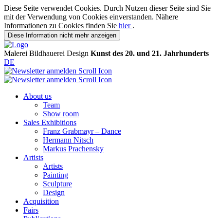
Diese Seite verwendet Cookies. Durch Nutzen dieser Seite sind Sie
mit der Verwendung von Cookies einverstanden. Nähere
Informationen zu Cookies finden Sie
hier
.
Diese Information nicht mehr anzeigen
Malerei
Bildhauerei
Design
Kunst des 20. und 21. Jahrhunderts
DE
About us
Team
Show room
Sales Exhibitions
Franz Grabmayr – Dance
Hermann Nitsch
Markus Prachensky
Artists
Artists
Painting
Sculpture
Design
Acquisition
Fairs