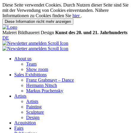
Diese Seite verwendet Cookies. Durch Nutzen dieser Seite sind Sie
mit der Verwendung von Cookies einverstanden. Nähere
Informationen zu Cookies finden Sie
hier
.
Diese Information nicht mehr anzeigen
Malerei
Bildhauerei
Design
Kunst des 20. und 21. Jahrhunderts
DE
About us
Team
Show room
Sales Exhibitions
Franz Grabmayr – Dance
Hermann Nitsch
Markus Prachensky
Artists
Artists
Painting
Sculpture
Design
Acquisition
Fairs