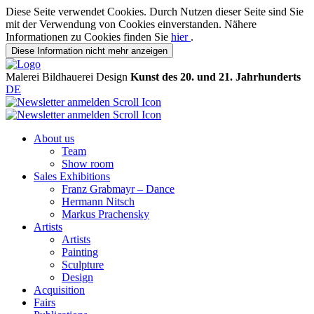
Diese Seite verwendet Cookies. Durch Nutzen dieser Seite sind Sie
mit der Verwendung von Cookies einverstanden. Nähere
Informationen zu Cookies finden Sie
hier
.
Diese Information nicht mehr anzeigen
Malerei
Bildhauerei
Design
Kunst des 20. und 21. Jahrhunderts
DE
About us
Team
Show room
Sales Exhibitions
Franz Grabmayr – Dance
Hermann Nitsch
Markus Prachensky
Artists
Artists
Painting
Sculpture
Design
Acquisition
Fairs