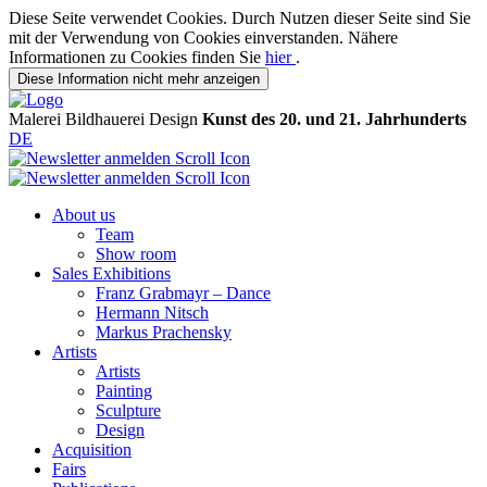
Diese Seite verwendet Cookies. Durch Nutzen dieser Seite sind Sie
mit der Verwendung von Cookies einverstanden. Nähere
Informationen zu Cookies finden Sie
hier
.
Diese Information nicht mehr anzeigen
Malerei
Bildhauerei
Design
Kunst des 20. und 21. Jahrhunderts
DE
About us
Team
Show room
Sales Exhibitions
Franz Grabmayr – Dance
Hermann Nitsch
Markus Prachensky
Artists
Artists
Painting
Sculpture
Design
Acquisition
Fairs