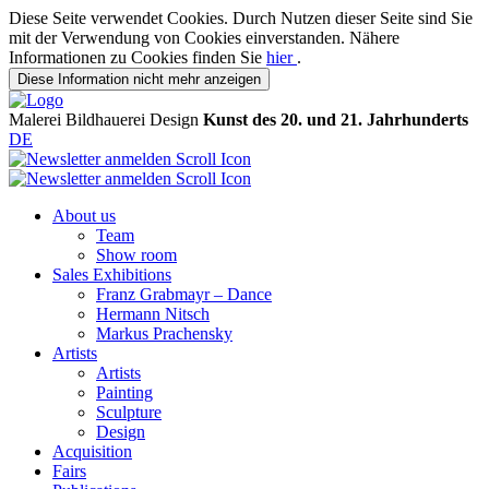
Diese Seite verwendet Cookies. Durch Nutzen dieser Seite sind Sie
mit der Verwendung von Cookies einverstanden. Nähere
Informationen zu Cookies finden Sie
hier
.
Diese Information nicht mehr anzeigen
Malerei
Bildhauerei
Design
Kunst des 20. und 21. Jahrhunderts
DE
About us
Team
Show room
Sales Exhibitions
Franz Grabmayr – Dance
Hermann Nitsch
Markus Prachensky
Artists
Artists
Painting
Sculpture
Design
Acquisition
Fairs