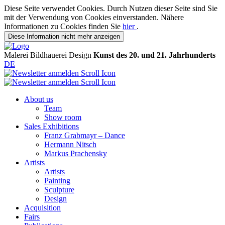
Diese Seite verwendet Cookies. Durch Nutzen dieser Seite sind Sie
mit der Verwendung von Cookies einverstanden. Nähere
Informationen zu Cookies finden Sie
hier
.
Diese Information nicht mehr anzeigen
Malerei
Bildhauerei
Design
Kunst des 20. und 21. Jahrhunderts
DE
About us
Team
Show room
Sales Exhibitions
Franz Grabmayr – Dance
Hermann Nitsch
Markus Prachensky
Artists
Artists
Painting
Sculpture
Design
Acquisition
Fairs