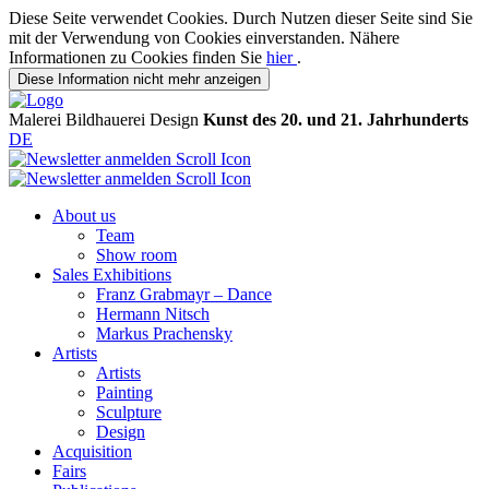
Diese Seite verwendet Cookies. Durch Nutzen dieser Seite sind Sie
mit der Verwendung von Cookies einverstanden. Nähere
Informationen zu Cookies finden Sie
hier
.
Diese Information nicht mehr anzeigen
Malerei
Bildhauerei
Design
Kunst des 20. und 21. Jahrhunderts
DE
About us
Team
Show room
Sales Exhibitions
Franz Grabmayr – Dance
Hermann Nitsch
Markus Prachensky
Artists
Artists
Painting
Sculpture
Design
Acquisition
Fairs