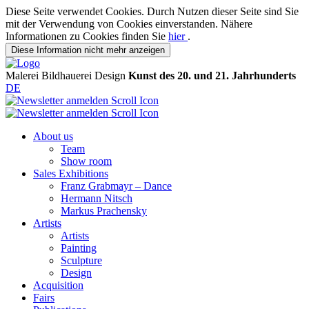
Diese Seite verwendet Cookies. Durch Nutzen dieser Seite sind Sie
mit der Verwendung von Cookies einverstanden. Nähere
Informationen zu Cookies finden Sie
hier
.
Diese Information nicht mehr anzeigen
Malerei
Bildhauerei
Design
Kunst des 20. und 21. Jahrhunderts
DE
About us
Team
Show room
Sales Exhibitions
Franz Grabmayr – Dance
Hermann Nitsch
Markus Prachensky
Artists
Artists
Painting
Sculpture
Design
Acquisition
Fairs