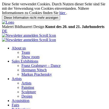
Diese Seite verwendet Cookies. Durch Nutzen dieser Seite sind Sie
mit der Verwendung von Cookies einverstanden. Nähere
Informationen zu Cookies finden Sie
hier
.
Diese Information nicht mehr anzeigen
Malerei
Bildhauerei
Design
Kunst des 20. und 21. Jahrhunderts
DE
About us
Team
Show room
Sales Exhibitions
Franz Grabmayr – Dance
Hermann Nitsch
Markus Prachensky
Artists
Artists
Painting
Sculpture
Design
Acquisition
Fairs