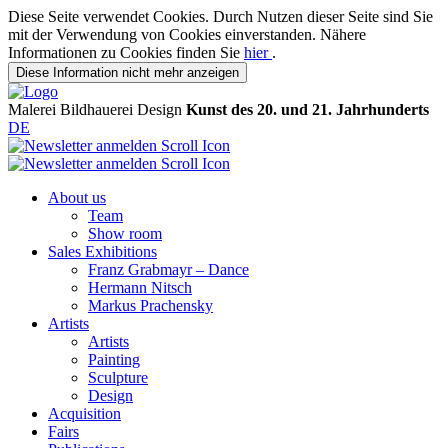
Diese Seite verwendet Cookies. Durch Nutzen dieser Seite sind Sie
mit der Verwendung von Cookies einverstanden. Nähere
Informationen zu Cookies finden Sie
hier
.
Diese Information nicht mehr anzeigen
Malerei
Bildhauerei
Design
Kunst des 20. und 21. Jahrhunderts
DE
About us
Team
Show room
Sales Exhibitions
Franz Grabmayr – Dance
Hermann Nitsch
Markus Prachensky
Artists
Artists
Painting
Sculpture
Design
Acquisition
Fairs