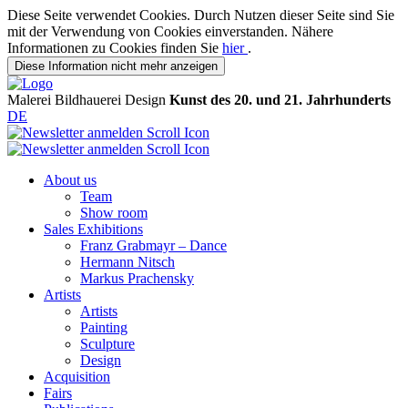
Diese Seite verwendet Cookies. Durch Nutzen dieser Seite sind Sie
mit der Verwendung von Cookies einverstanden. Nähere
Informationen zu Cookies finden Sie
hier
.
Diese Information nicht mehr anzeigen
Malerei
Bildhauerei
Design
Kunst des 20. und 21. Jahrhunderts
DE
About us
Team
Show room
Sales Exhibitions
Franz Grabmayr – Dance
Hermann Nitsch
Markus Prachensky
Artists
Artists
Painting
Sculpture
Design
Acquisition
Fairs