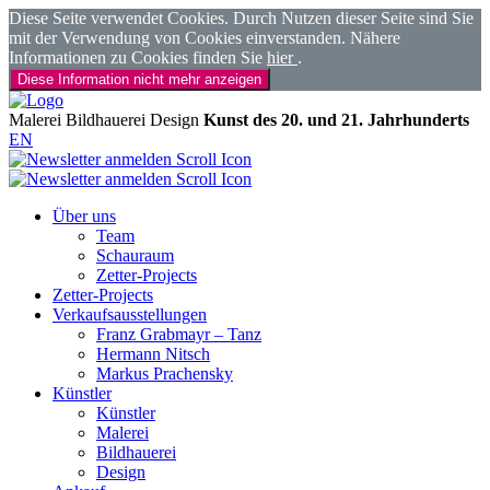
Diese Seite verwendet Cookies. Durch Nutzen dieser Seite sind Sie
mit der Verwendung von Cookies einverstanden. Nähere
Informationen zu Cookies finden Sie
hier
.
Diese Information nicht mehr anzeigen
Malerei
Bildhauerei
Design
Kunst des 20. und 21. Jahrhunderts
EN
Über uns
Team
Schauraum
Zetter-Projects
Zetter-Projects
Verkaufsausstellungen
Franz Grabmayr – Tanz
Hermann Nitsch
Markus Prachensky
Künstler
Künstler
Malerei
Bildhauerei
Design