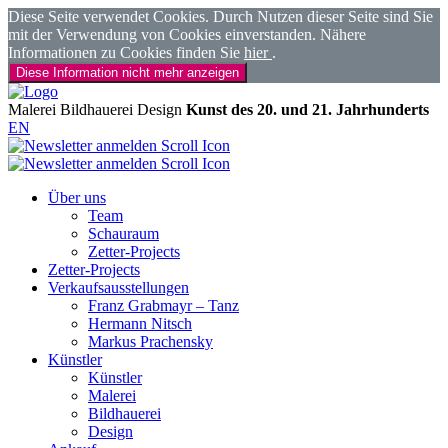
Diese Seite verwendet Cookies. Durch Nutzen dieser Seite sind Sie
mit der Verwendung von Cookies einverstanden. Nähere
Informationen zu Cookies finden Sie
hier
.
Diese Information nicht mehr anzeigen
Malerei
Bildhauerei
Design
Kunst des 20. und 21. Jahrhunderts
EN
Über uns
Team
Schauraum
Zetter-Projects
Zetter-Projects
Verkaufsausstellungen
Franz Grabmayr – Tanz
Hermann Nitsch
Markus Prachensky
Künstler
Künstler
Malerei
Bildhauerei
Design