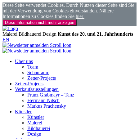
Diese Seite verwendet Cookies. Durch Nutzen dieser Seite sind Sie
mit der Verwendung von Cookies einverstanden. Nähere
Informationen zu Cookies finden Sie
hier
.
Diese Information nicht mehr anzeigen
Malerei
Bildhauerei
Design
Kunst des 20. und 21. Jahrhunderts
EN
Über uns
Team
Schauraum
Zetter-Projects
Zetter-Projects
Verkaufsausstellungen
Franz Grabmayr – Tanz
Hermann Nitsch
Markus Prachensky
Künstler
Künstler
Malerei
Bildhauerei
Design