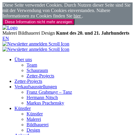
Diese Seite verwendet Cookies. Durch Nutzen dieser Seite sind Sie
mit der Verwendung von Cookies einverstanden. Nähere
Informationen zu Cookies finden Sie
hier
.
Diese Information nicht mehr anzeigen
Malerei
Bildhauerei
Design
Kunst des 20. und 21. Jahrhunderts
EN
Über uns
Team
Schauraum
Zetter-Projects
Zetter-Projects
Verkaufsausstellungen
Franz Grabmayr – Tanz
Hermann Nitsch
Markus Prachensky
Künstler
Künstler
Malerei
Bildhauerei
Design