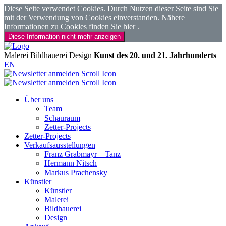
Diese Seite verwendet Cookies. Durch Nutzen dieser Seite sind Sie
mit der Verwendung von Cookies einverstanden. Nähere
Informationen zu Cookies finden Sie
hier
.
Diese Information nicht mehr anzeigen
Malerei
Bildhauerei
Design
Kunst des 20. und 21. Jahrhunderts
EN
Über uns
Team
Schauraum
Zetter-Projects
Zetter-Projects
Verkaufsausstellungen
Franz Grabmayr – Tanz
Hermann Nitsch
Markus Prachensky
Künstler
Künstler
Malerei
Bildhauerei
Design