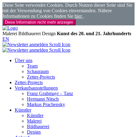
Diese Seite verwendet Cookies. Durch Nutzen dieser Seite sind Sie
mit der Verwendung von Cookies einverstanden. Nähere
Informationen zu Cookies finden Sie
hier
.
Diese Information nicht mehr anzeigen
Malerei
Bildhauerei
Design
Kunst des 20. und 21. Jahrhunderts
EN
Über uns
Team
Schauraum
Zetter-Projects
Zetter-Projects
Verkaufsausstellungen
Franz Grabmayr – Tanz
Hermann Nitsch
Markus Prachensky
Künstler
Künstler
Malerei
Bildhauerei
Design