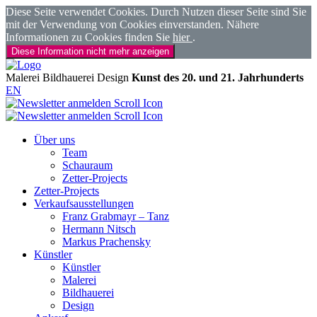
Diese Seite verwendet Cookies. Durch Nutzen dieser Seite sind Sie
mit der Verwendung von Cookies einverstanden. Nähere
Informationen zu Cookies finden Sie
hier
.
Diese Information nicht mehr anzeigen
Malerei
Bildhauerei
Design
Kunst des 20. und 21. Jahrhunderts
EN
Über uns
Team
Schauraum
Zetter-Projects
Zetter-Projects
Verkaufsausstellungen
Franz Grabmayr – Tanz
Hermann Nitsch
Markus Prachensky
Künstler
Künstler
Malerei
Bildhauerei
Design