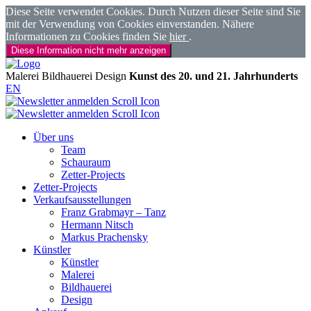
Diese Seite verwendet Cookies. Durch Nutzen dieser Seite sind Sie
mit der Verwendung von Cookies einverstanden. Nähere
Informationen zu Cookies finden Sie
hier
.
Diese Information nicht mehr anzeigen
Malerei
Bildhauerei
Design
Kunst des 20. und 21. Jahrhunderts
EN
Über uns
Team
Schauraum
Zetter-Projects
Zetter-Projects
Verkaufsausstellungen
Franz Grabmayr – Tanz
Hermann Nitsch
Markus Prachensky
Künstler
Künstler
Malerei
Bildhauerei
Design