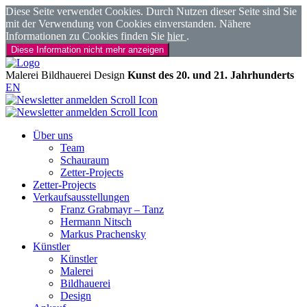
Diese Seite verwendet Cookies. Durch Nutzen dieser Seite sind Sie
mit der Verwendung von Cookies einverstanden. Nähere
Informationen zu Cookies finden Sie
hier
.
Diese Information nicht mehr anzeigen
Malerei
Bildhauerei
Design
Kunst des 20. und 21. Jahrhunderts
EN
Über uns
Team
Schauraum
Zetter-Projects
Zetter-Projects
Verkaufsausstellungen
Franz Grabmayr – Tanz
Hermann Nitsch
Markus Prachensky
Künstler
Künstler
Malerei
Bildhauerei
Design