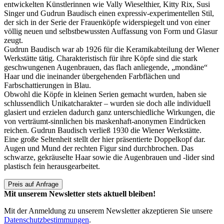
entwickelten Künstlerinnen wie Vally Wieselthier, Kitty Rix, Susi
Singer und Gudrun Baudisch einen expressiv-experimentellen Stil,
der sich in der Serie der Frauenköpfe widerspiegelt und von einer
völlig neuen und selbstbewussten Auffassung von Form und Glasur
zeugt.
Gudrun Baudisch war ab 1926 für die Keramikabteilung der Wiener
Werkstätte tätig. Charakteristisch für ihre Köpfe sind die stark
geschwungenen Augenbrauen, das flach anliegende, „mondäne“
Haar und die ineinander übergehenden Farbflächen und
Farbschattierungen in Blau.
Obwohl die Köpfe in kleinen Serien gemacht wurden, haben sie
schlussendlich Unikatcharakter – wurden sie doch alle individuell
glasiert und erzielen dadurch ganz unterschiedliche Wirkungen, die
von verträumt-sinnlichen bis maskenhaft-anonymen Eindrücken
reichen. Gudrun Baudisch verließ 1930 die Wiener Werkstätte.
Eine große Seltenheit stellt der hier präsentierte Doppelkopf dar.
Augen und Mund der rechten Figur sind durchbrochen. Das
schwarze, gekräuselte Haar sowie die Augenbrauen und -lider sind
plastisch fein herausgearbeitet.
Preis auf Anfrage
Mit unserem Newsletter stets aktuell bleiben!
Mit der Anmeldung zu unserem Newsletter akzeptieren Sie unsere
Datenschutzbestimmungen
.