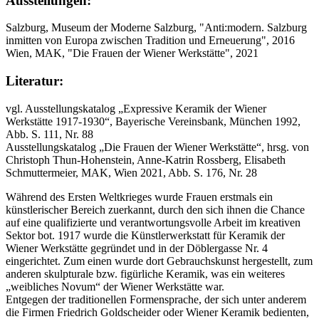
Ausstellungen:
Salzburg, Museum der Moderne Salzburg, "Anti:modern. Salzburg
inmitten von Europa zwischen Tradition und Erneuerung", 2016
Wien, MAK, "Die Frauen der Wiener Werkstätte", 2021
Literatur:
vgl. Ausstellungskatalog „Expressive Keramik der Wiener
Werkstätte 1917-1930“, Bayerische Vereinsbank, München 1992,
Abb. S. 111, Nr. 88
Ausstellungskatalog „Die Frauen der Wiener Werkstätte“, hrsg. von
Christoph Thun-Hohenstein, Anne-Katrin Rossberg, Elisabeth
Schmuttermeier, MAK, Wien 2021, Abb. S. 176, Nr. 28
Während des Ersten Weltkrieges wurde Frauen erstmals ein
künstlerischer Bereich zuerkannt, durch den sich ihnen die Chance
auf eine qualifizierte und verantwortungsvolle Arbeit im kreativen
Sektor bot. 1917 wurde die Künstlerwerkstatt für Keramik der
Wiener Werkstätte gegründet und in der Döblergasse Nr. 4
eingerichtet. Zum einen wurde dort Gebrauchskunst hergestellt, zum
anderen skulpturale bzw. figürliche Keramik, was ein weiteres
„weibliches Novum“ der Wiener Werkstätte war.
Entgegen der traditionellen Formensprache, der sich unter anderem
die Firmen Friedrich Goldscheider oder Wiener Keramik bedienten,