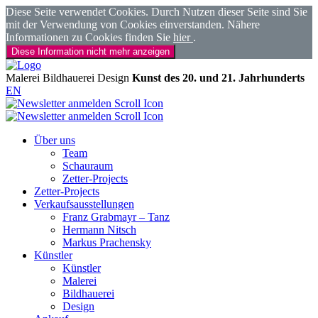
Diese Seite verwendet Cookies. Durch Nutzen dieser Seite sind Sie
mit der Verwendung von Cookies einverstanden. Nähere
Informationen zu Cookies finden Sie
hier
.
Diese Information nicht mehr anzeigen
Malerei
Bildhauerei
Design
Kunst des 20. und 21. Jahrhunderts
EN
Über uns
Team
Schauraum
Zetter-Projects
Zetter-Projects
Verkaufsausstellungen
Franz Grabmayr – Tanz
Hermann Nitsch
Markus Prachensky
Künstler
Künstler
Malerei
Bildhauerei
Design