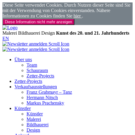
Diese Seite verwendet Cookies. Durch Nutzen dieser Seite sind Sie
mit der Verwendung von Cookies einverstanden. Nähere
Informationen zu Cookies finden Sie
hier
.
Diese Information nicht mehr anzeigen
Malerei
Bildhauerei
Design
Kunst des 20. und 21. Jahrhunderts
EN
Über uns
Team
Schauraum
Zetter-Projects
Zetter-Projects
Verkaufsausstellungen
Franz Grabmayr – Tanz
Hermann Nitsch
Markus Prachensky
Künstler
Künstler
Malerei
Bildhauerei
Design