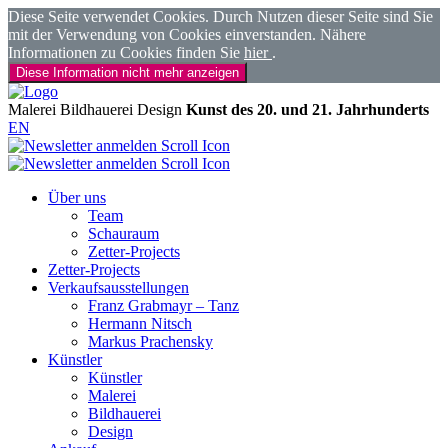
Diese Seite verwendet Cookies. Durch Nutzen dieser Seite sind Sie
mit der Verwendung von Cookies einverstanden. Nähere
Informationen zu Cookies finden Sie
hier
.
Diese Information nicht mehr anzeigen
Malerei
Bildhauerei
Design
Kunst des 20. und 21. Jahrhunderts
EN
Über uns
Team
Schauraum
Zetter-Projects
Zetter-Projects
Verkaufsausstellungen
Franz Grabmayr – Tanz
Hermann Nitsch
Markus Prachensky
Künstler
Künstler
Malerei
Bildhauerei
Design