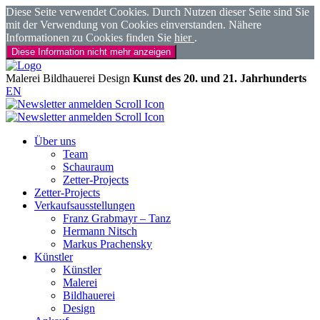
Diese Seite verwendet Cookies. Durch Nutzen dieser Seite sind Sie
mit der Verwendung von Cookies einverstanden. Nähere
Informationen zu Cookies finden Sie
hier
.
Diese Information nicht mehr anzeigen
Malerei
Bildhauerei
Design
Kunst des 20. und 21. Jahrhunderts
EN
Über uns
Team
Schauraum
Zetter-Projects
Zetter-Projects
Verkaufsausstellungen
Franz Grabmayr – Tanz
Hermann Nitsch
Markus Prachensky
Künstler
Künstler
Malerei
Bildhauerei
Design