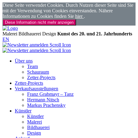
Diese Seite verwendet Cookies. Durch Nutzen dieser Seite sind Sie
mit der Verwendung von Cookies einverstanden. Nähere
Informationen zu Cookies finden Sie
hier
.
Diese Information nicht mehr anzeigen
Malerei
Bildhauerei
Design
Kunst des 20. und 21. Jahrhunderts
EN
Über uns
Team
Schauraum
Zetter-Projects
Zetter-Projects
Verkaufsausstellungen
Franz Grabmayr – Tanz
Hermann Nitsch
Markus Prachensky
Künstler
Künstler
Malerei
Bildhauerei
Design