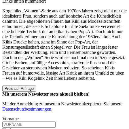
Links unten nummeriert
Kogelniks „Women“-Serie aus den 1970er-Jahren zeigt nicht nur die
idealisierte Frau, sondern auch auf ironische Art die Künstlichkeit
dahinter. Die abgebildeten Frauen hat Kiki aus Modezeitschriften
entnommen, die sie als Schablone für ihre Siebdrucke verwendet -
eine beliebte Technik der amerikanischen Pop-Art. Doch nicht nur
die Technik erinnert an die Kunstrichtung der 1960er-Jahre. Auch
Kikis Drucke halten, ganz im Sinne der Pop-Art, der
Konsumgesellschaft einen Spiegel vor. Die Frau ist längst fester
Bestandteil der Werbung, Film und Fernsehbranche geworden.
Doch in der „Women“-Serie wird sie nochmal neu in Szene gesetzt:
Grelle Farben, auffällige Accessoires, kraftvolle Posen und die
Gesichter zu stereotypen Masken reduziert. So scheinen Kikis
Frauen auf humorvolle, lässige Art Kritik an ihrem Umfeld zu üben
– wie es Kiki Kogelnik Zeit ihres Lebens selbst tat.
Preis auf Anfrage
Mit unserem Newsletter stets aktuell bleiben!
Mit der Anmeldung zu unserem Newsletter akzeptieren Sie unsere
Datenschutzbestimmungen
.
Vorname