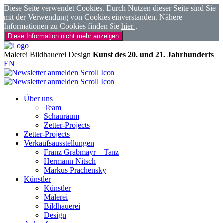
Diese Seite verwendet Cookies. Durch Nutzen dieser Seite sind Sie
mit der Verwendung von Cookies einverstanden. Nähere
Informationen zu Cookies finden Sie
hier
.
Diese Information nicht mehr anzeigen
Malerei
Bildhauerei
Design
Kunst des 20. und 21. Jahrhunderts
EN
Über uns
Team
Schauraum
Zetter-Projects
Zetter-Projects
Verkaufsausstellungen
Franz Grabmayr – Tanz
Hermann Nitsch
Markus Prachensky
Künstler
Künstler
Malerei
Bildhauerei
Design