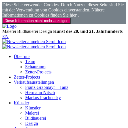
Diese Seite verwendet Cookies. Durch Nutzen dieser Seite sind Sie
mit der Verwendung von Cookies einverstanden. Nähere
Informationen zu Cookies finden Sie
hier
.
Diese Information nicht mehr anzeigen
Malerei
Bildhauerei
Design
Kunst des 20. und 21. Jahrhunderts
EN
Über uns
Team
Schauraum
Zetter-Projects
Zetter-Projects
Verkaufsausstellungen
Franz Grabmayr – Tanz
Hermann Nitsch
Markus Prachensky
Künstler
Künstler
Malerei
Bildhauerei
Design