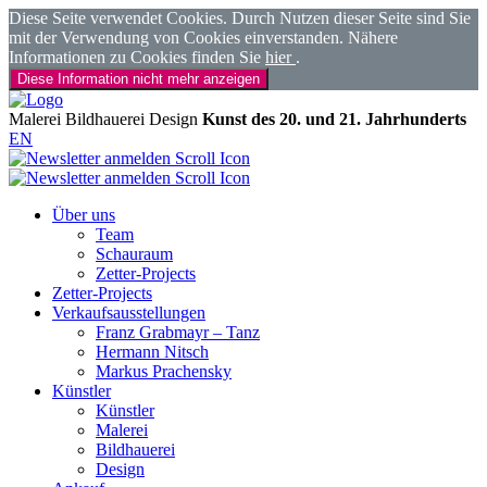
Diese Seite verwendet Cookies. Durch Nutzen dieser Seite sind Sie
mit der Verwendung von Cookies einverstanden. Nähere
Informationen zu Cookies finden Sie
hier
.
Diese Information nicht mehr anzeigen
Malerei
Bildhauerei
Design
Kunst des 20. und 21. Jahrhunderts
EN
Über uns
Team
Schauraum
Zetter-Projects
Zetter-Projects
Verkaufsausstellungen
Franz Grabmayr – Tanz
Hermann Nitsch
Markus Prachensky
Künstler
Künstler
Malerei
Bildhauerei
Design