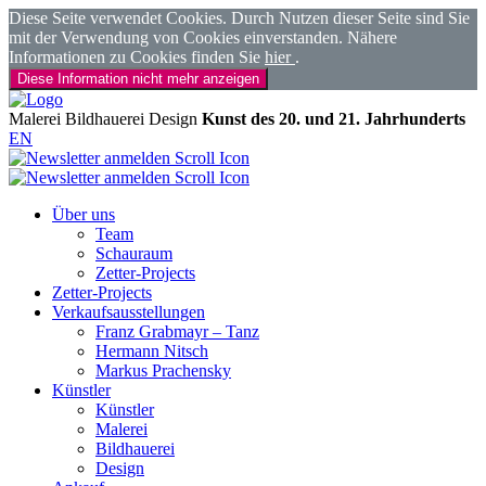
Diese Seite verwendet Cookies. Durch Nutzen dieser Seite sind Sie
mit der Verwendung von Cookies einverstanden. Nähere
Informationen zu Cookies finden Sie
hier
.
Diese Information nicht mehr anzeigen
Malerei
Bildhauerei
Design
Kunst des 20. und 21. Jahrhunderts
EN
Über uns
Team
Schauraum
Zetter-Projects
Zetter-Projects
Verkaufsausstellungen
Franz Grabmayr – Tanz
Hermann Nitsch
Markus Prachensky
Künstler
Künstler
Malerei
Bildhauerei
Design