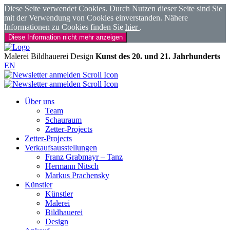
Diese Seite verwendet Cookies. Durch Nutzen dieser Seite sind Sie
mit der Verwendung von Cookies einverstanden. Nähere
Informationen zu Cookies finden Sie
hier
.
Diese Information nicht mehr anzeigen
Malerei
Bildhauerei
Design
Kunst des 20. und 21. Jahrhunderts
EN
Über uns
Team
Schauraum
Zetter-Projects
Zetter-Projects
Verkaufsausstellungen
Franz Grabmayr – Tanz
Hermann Nitsch
Markus Prachensky
Künstler
Künstler
Malerei
Bildhauerei
Design