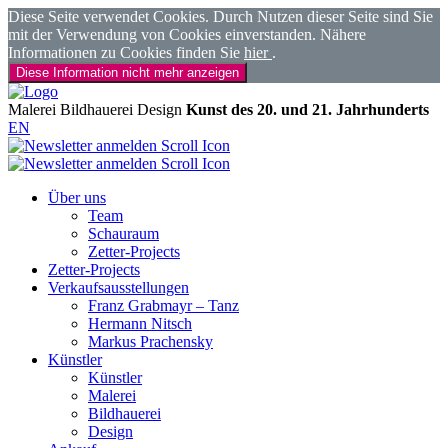
Diese Seite verwendet Cookies. Durch Nutzen dieser Seite sind Sie
mit der Verwendung von Cookies einverstanden. Nähere
Informationen zu Cookies finden Sie
hier
.
Diese Information nicht mehr anzeigen
Malerei
Bildhauerei
Design
Kunst des 20. und 21. Jahrhunderts
EN
Über uns
Team
Schauraum
Zetter-Projects
Zetter-Projects
Verkaufsausstellungen
Franz Grabmayr – Tanz
Hermann Nitsch
Markus Prachensky
Künstler
Künstler
Malerei
Bildhauerei
Design