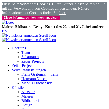
Diese Seite verwendet Cookies. Durch Nutzen dieser Seite sind Sie
mit der Verwendung von Cookies einverstanden. Nähere
Informationen zu Cookies finden Sie
hier
.
Diese Information nicht mehr anzeigen
Malerei
Bildhauerei
Design
Kunst des 20. und 21. Jahrhunderts
EN
Über uns
Team
Schauraum
Zetter-Projects
Zetter-Projects
Verkaufsausstellungen
Franz Grabmayr – Tanz
Hermann Nitsch
Markus Prachensky
Künstler
Künstler
Malerei
Bildhauerei
Design