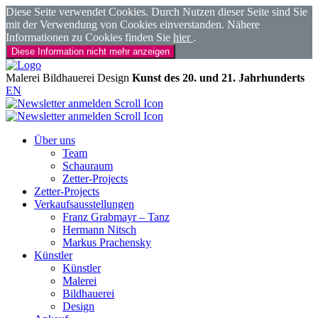
Diese Seite verwendet Cookies. Durch Nutzen dieser Seite sind Sie
mit der Verwendung von Cookies einverstanden. Nähere
Informationen zu Cookies finden Sie
hier
.
Diese Information nicht mehr anzeigen
Malerei
Bildhauerei
Design
Kunst des 20. und 21. Jahrhunderts
EN
Über uns
Team
Schauraum
Zetter-Projects
Zetter-Projects
Verkaufsausstellungen
Franz Grabmayr – Tanz
Hermann Nitsch
Markus Prachensky
Künstler
Künstler
Malerei
Bildhauerei
Design