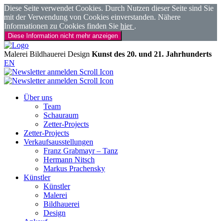
Diese Seite verwendet Cookies. Durch Nutzen dieser Seite sind Sie
mit der Verwendung von Cookies einverstanden. Nähere
Informationen zu Cookies finden Sie
hier
.
Diese Information nicht mehr anzeigen
Malerei
Bildhauerei
Design
Kunst des 20. und 21. Jahrhunderts
EN
Über uns
Team
Schauraum
Zetter-Projects
Zetter-Projects
Verkaufsausstellungen
Franz Grabmayr – Tanz
Hermann Nitsch
Markus Prachensky
Künstler
Künstler
Malerei
Bildhauerei
Design