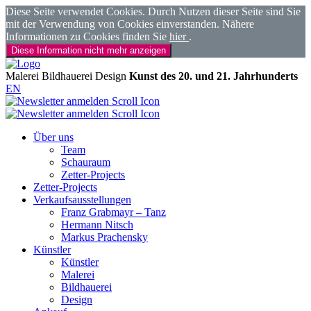
Diese Seite verwendet Cookies. Durch Nutzen dieser Seite sind Sie
mit der Verwendung von Cookies einverstanden. Nähere
Informationen zu Cookies finden Sie
hier
.
Diese Information nicht mehr anzeigen
Malerei
Bildhauerei
Design
Kunst des 20. und 21. Jahrhunderts
EN
Über uns
Team
Schauraum
Zetter-Projects
Zetter-Projects
Verkaufsausstellungen
Franz Grabmayr – Tanz
Hermann Nitsch
Markus Prachensky
Künstler
Künstler
Malerei
Bildhauerei
Design