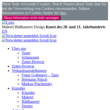
Diese Seite verwendet Cookies. Durch Nutzen dieser Seite sind Sie
mit der Verwendung von Cookies einverstanden. Nähere
Informationen zu Cookies finden Sie
hier
.
Diese Information nicht mehr anzeigen
Malerei
Bildhauerei
Design
Kunst des 20. und 21. Jahrhunderts
EN
Über uns
Team
Schauraum
Zetter-Projects
Zetter-Projects
Verkaufsausstellungen
Franz Grabmayr – Tanz
Hermann Nitsch
Markus Prachensky
Künstler
Künstler
Malerei
Bildhauerei
Design