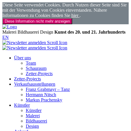
Diese Seite verwendet Cookies. Durch Nutzen dieser Seite sind Sie
mit der Verwendung von Cookies einverstanden. Nähere
Informationen zu Cookies finden Sie
hier
.
Diese Information nicht mehr anzeigen
Malerei
Bildhauerei
Design
Kunst des 20. und 21. Jahrhunderts
EN
Über uns
Team
Schauraum
Zetter-Projects
Zetter-Projects
Verkaufsausstellungen
Franz Grabmayr – Tanz
Hermann Nitsch
Markus Prachensky
Künstler
Künstler
Malerei
Bildhauerei
Design